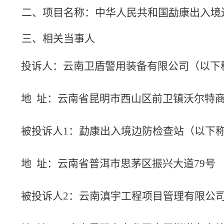
二、项目名称：
中华人民共和国勐康出入境
三、相关当事人
投诉人：
云南卫盾警用装备有限公司
（以下
地
址：云南省昆明市西山区前卫镇沃尔特
被投诉人
1
：
勐康出入境边防检查站
（以下
地
址：云南省普洱市思茅区振兴大道
79
号
被投诉人
2
：
云南滇宇工程项目管理有限公