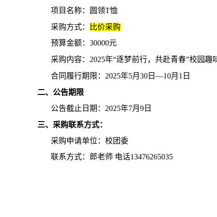
项目名称：
圆领
T
恤
采购方式：
比价采购
预算金额：
30000
元
采购
内容：
2025
年“逐梦前行，共赴青春”校园趣
合同履行期限：
2025
年
5
月
30
日—
10
月
1
日
二
、公告期限
公告截止日期：
2025
年
7
月
9
日
三
、
采购联系方式：
采购
申请单位：校团委
联系方式：
郎老师 电话
13476265035