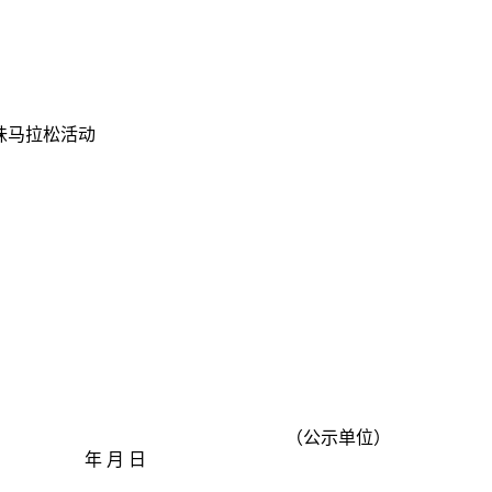
味马拉松活动
（公示单位）
年 月 日