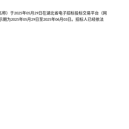
名称）于
年
月
日在湖北省电子招标投标交易平台（网
2025
05
29
示期为
年
月
日至
年
月
日。招标人已经依法
2025
05
29
2025
06
03