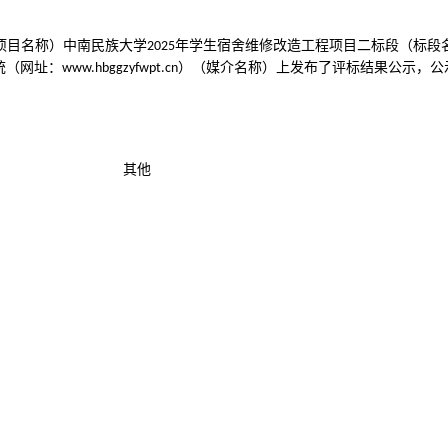
项目名称）中南民族大学
年学生宿舍维修改造工程项目二标段（标段
2025
统（网址：
）（媒介名称）上发布了评标结果公示，公
www.hbggzyfwpt.cn
其他