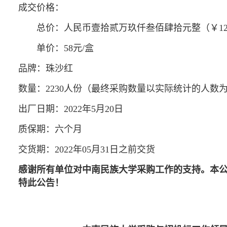
成交
价格
：
总价：
人民币壹拾贰万玖仟叁佰肆拾元整（￥
1
单价：
58元/盒
品牌：珠沙红
数量：
2230人份（最终采购数量以实际统计的人数
出厂日期：
2022年5月
20
日
质保期：六个月
交货期：
2022年05月31日之前交货
感谢所有单位对中南民族大学采购工作的支持。本
特此公告！