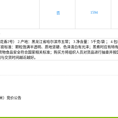
1594
否
）
香2号） 2.产地：黑龙江省哈尔滨市五常； 3.净含量：5千克/袋 ； 4.包
月； 8. 感官标准：颗粒饱满半透明、质地坚硬、色泽清白有光泽；蒸煮时
实到货物食品安全符合国家相关标准；购买方将组织人员对货品进行抽查并按国
间与交货时间越近越好。
大米）竞价公告