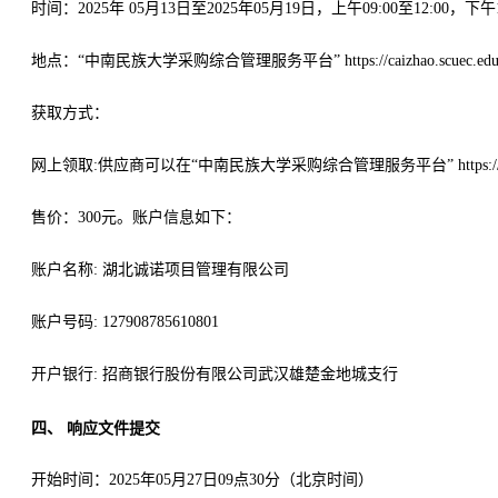
时间：
202
5
年
05
月
13
日至
202
5
年
05
月
19
日，上午
09:00至12:00，下午1
地
点：
“
中南民族大学采购综合管理服务平台
” https://caizhao.scue
获取方式：
网上领取
:供应商
可以在
“
中南民族大学采购综合管理服务平台
” http
售价：
300元。
账户信息如下：
账户名称
: 湖北诚诺项目管理有限公司
账户号码
: 127908785610801
开户银行
: 招商银行股份有限公司武汉雄楚金地城支行
四、
响应文件提交
开始时间：
202
5
年
05
月
27
日
09
点
3
0分（北京时间）