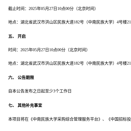
截止时间：
20
25
年
05月27日10点00分
（北京时间）
地点：
湖北省武汉市洪山区民族大道
182号（中南民族大学）4号楼21
五、
开启
时间：
202
5
年
05月27日10点00分
（北京时间）
地点：
湖北省武汉市洪山区民族大道
182号（中南民族大学）4号楼21
六、
公告期限
自本公告发布之日起至少
3
个工作日
七、
其他补充事宜
本项目将在《中南民族大学采购综合管理服务平台》、《中国
招标投