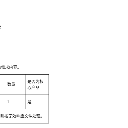
仪
购需求内容。
是否为核
数量
心产品
1
是
否则按无效响应文件处理。