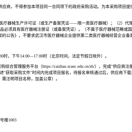
供应商，不得参加本项目同一合同项下的政府采购活动。为本采购项目提
医疗器械生产许可证（或生产备案凭证——限一类医疗器械）；（2）代
产品必须具有医疗器械注册证（或备案凭证）。（不属于医疗器械范畴或
案的公告》，不要求武汉市医疗器械企业提供第二类医疗器械经营企业备
1:30时，下午14:00—17:00时（北京时间，法定节假日除外）。
务平台（https://caizhao.scuec.edu.cn/zb/），完成“
述“获取采购文件”时间内完成项目报名，待报名审核通过后，供应商下
，需注明项目名称，加盖公章）。
楼1003