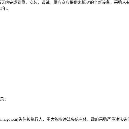
历天内完成到货、安装、调试。供应商应提供未拆封的全新设备，采购人
3年。
记录；
hina.gov.cn)失信被执行人、重大税收违法失信主体、政府采购严重违法失信行