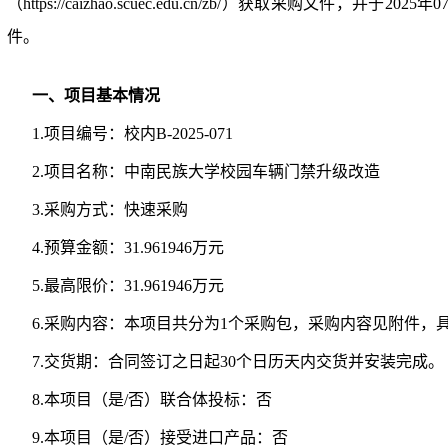
（
https://caizhao.scuec.edu.cn/zb/）获取采购文件，并于
2025
年
0
件。
一、项目基本情况
1.项目
编号：
校内
B-2025-071
2.项目名称：
中南民族大学校园车辆门禁升级改造
3.采购方式：快速采购
4.预算金额：
31.961946
万元
5.最高限价：
31.961946
万元
6.采购内容：
本项目共分为
1
个采购包，
采购内容见附件，
7.交货期：
合同签订之日起
30个日历天内交货并安装完成
。
8.
本项目（是
/否）联合体投标：
否
9.本项目（是/否）接受进口产品：
否