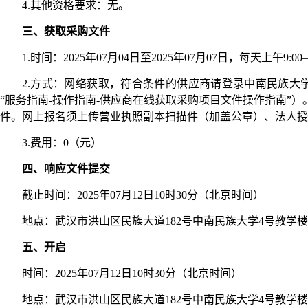
4.其他资格要求：
无
。
三、获取
采购文件
1.时间：
2025
年
07
月
04
日至
2025
年
07
月
07
日，每天上午
9:0
2.方式：
网络获取，符合条件的供应商请登录中南民族大
“服务指南-操作指南-供应商在线获取采购项目文件操作指南”
件。网上报名须上传营业执照副本扫描件（加盖公章）、法人授
3.费用：0（元）
四、响应文件提交
截止时间：
2025
年
07
月
12
日
10
时
30
分（北京时间）
地点：
武汉市洪山区民族大道
182号中南民族大学4
号教学楼
五、开启
时间：
2025
年
07
月
12
日
10
时
30
分（北京时间
）
地点：武汉市洪山区民族大道
182号中南民族大学4号教学楼